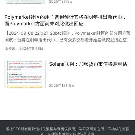
2025年8月5日
Polymarket社区的用户普遍预计其将在明年推出新代币，
而Polymarket方面尚未对此做出回应。
【2024-09-08 22:02】23btc报道，Polymarket社区的部分用户预
测该平台将在明年推出代币，已有众多交易者开始尝试挖掘潜在空
投。目前，Polymarket因不…
币资讯
2024年9月8日
Solana联创：加密货币市值将迎重估
2025年12月5日
爱上BTC所有区块链相关数据与资料仅供用户学习及研究之用，不构成任何投
资、法律等其他领域的建议和依据