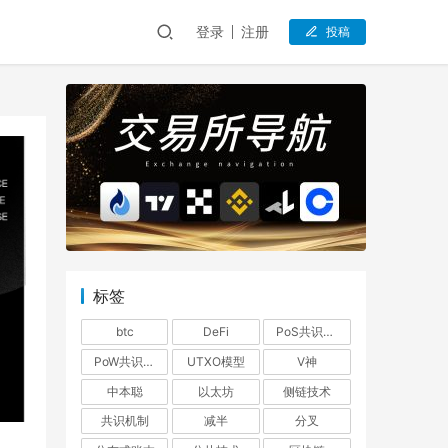
登录
注册
投稿
标签
btc
DeFi
PoS共识机制
PoW共识机制
UTXO模型
V神
中本聪
以太坊
侧链技术
共识机制
减半
分叉