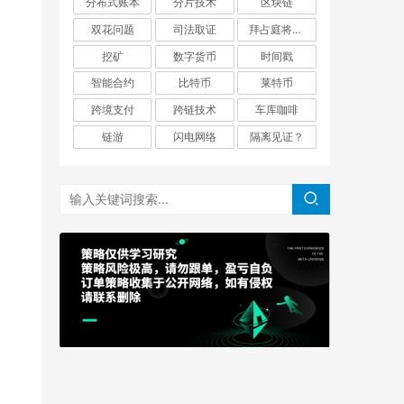
分布式账本
分片技术
区块链
双花问题
司法取证
拜占庭将军问题
挖矿
数字货币
时间戳
智能合约
比特币
莱特币
跨境支付
跨链技术
车库咖啡
链游
闪电网络
隔离见证？