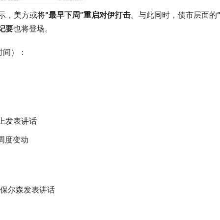
显示，美方或将
“最早下周”重启对伊打击
。与此同时，债市层面的
纪要
也将登场。
时间）：
上发表讲话
数周度变动
主席保尔森发表讲话