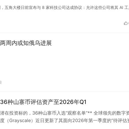
ion_AI）监测，五角大楼日前宣布与 8 家科技公司达成协议：允许这些公司将其 AI 
两周内或知俄乌进展
日
36种山寨币评估资产至2026年Q1
新潜在投资标的，36种山寨币入选“观察名单”** 全球领先的数字
度（Grayscale）近日更新了其面向2026年第一季度的“待评估
揭示了其未来…