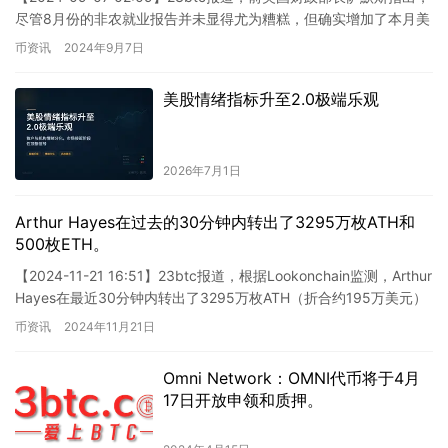
尽管8月份的非农就业报告并未显得尤为糟糕，但确实增加了本月美
联储降息预测的难度。萨默斯在采访中表示：“…
币资讯
2024年9月7日
美股情绪指标升至2.0极端乐观
2026年7月1日
Arthur Hayes在过去的30分钟内转出了3295万枚ATH和
500枚ETH。
【2024-11-21 16:51】23btc报道，根据Lookonchain监测，Arthur
Hayes在最近30分钟内转出了3295万枚ATH（折合约195万美元）
和500枚…
币资讯
2024年11月21日
Omni Network：OMNI代币将于4月
17日开放申领和质押。