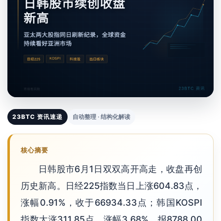
23BTC 资讯速递
自动整理 · 结构化解读
核心摘要
日韩股市6月1日双双高开高走，收盘再创
历史新高。日经225指数当日上涨604.83点，
涨幅0.91%，收于66934.33点；韩国KOSPI
指数大涨311.85点，涨幅3.68%，报8788.00