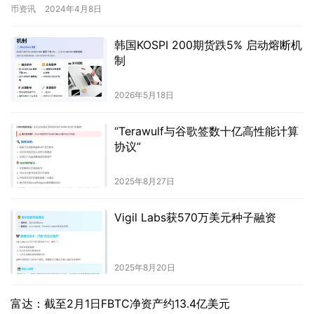
金来补偿用户因黑客攻击遭受的损失”…
币资讯
2024年4月8日
韩国KOSPI 200期货跌5% 启动熔断机
制
2026年5月18日
“Terawulf与谷歌签数十亿高性能计算
协议”
2025年8月27日
Vigil Labs获570万美元种子融资
2025年8月20日
富达：截至2月1日FBTC净资产约13.4亿美元