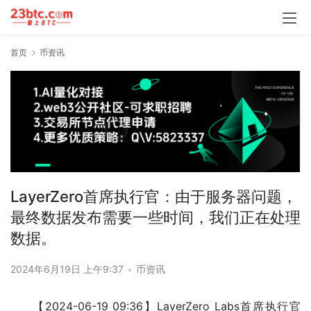
首页
币资讯
LayerZero首席执行官：由于服务器问题，
最终数据发布需要一些时间，我们正在处理
数据。
2024年6月19日 上午9:37
•
币资讯
【2024-06-19 09:36】LayerZero Labs首席执行官