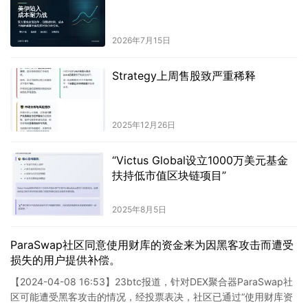
2026年7月15日
Strategy上周售股致严重稀释
2025年12月26日
“Victus Global设立1000万美元基金
扶持低市值区块链项目”
2025年8月5日
ParaSwap社区同意使用财库的资金来为因黑客攻击而遭受
损失的用户提供补偿。
【2024-04-08 16:53】23btc报道，针对DEX聚合器ParaSwap社
区可能遭受黑客攻击的情况，经投票表决，社区已通过“使用财库资