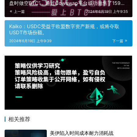
盘时做空BTC”，通过Cowswap平台成功抛售了159枚
WBTC。
上一篇
2024年6月19日 上午9:35
Kaiko：USDC受益于欧盟数字资产新规，或将夺取
USDT市场份额。
2024年6月19日 上午9:39
下一篇
相关推荐
美伊陷入时间成本耐力消耗战