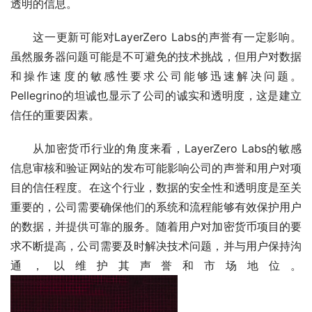
透明的信息。
这一更新可能对LayerZero Labs的声誉有一定影响。
虽然服务器问题可能是不可避免的技术挑战，但用户对数据
和操作速度的敏感性要求公司能够迅速解决问题。
Pellegrino的坦诚也显示了公司的诚实和透明度，这是建立
信任的重要因素。
从加密货币行业的角度来看，LayerZero Labs的敏感
信息审核和验证网站的发布可能影响公司的声誉和用户对项
目的信任程度。在这个行业，数据的安全性和透明度是至关
重要的，公司需要确保他们的系统和流程能够有效保护用户
的数据，并提供可靠的服务。随着用户对加密货币项目的要
求不断提高，公司需要及时解决技术问题，并与用户保持沟
通，以维护其声誉和市场地位。 