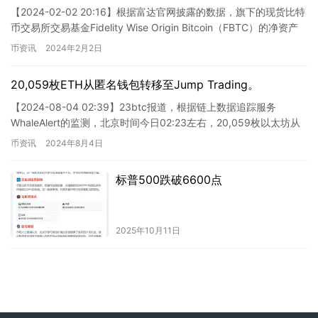
【2024-02-02 20:16】根据富达官网披露的数据，旗下的现货比特
币交易所交易基金Fidelity Wise Origin Bitcoin（FBTC）的净资产
达到约13.4…
币资讯
2024年2月2日
20,059枚ETH从匿名钱包转移至Jump Trading。
【2024-08-04 02:39】23btc报道，根据链上数据追踪服务
WhaleAlert的监测，北京时间今日02:23左右，20,059枚以太坊从
未知钱包转移至Jump Tra…
币资讯
2024年8月4日
标普500跌破6600点
2025年10月11日