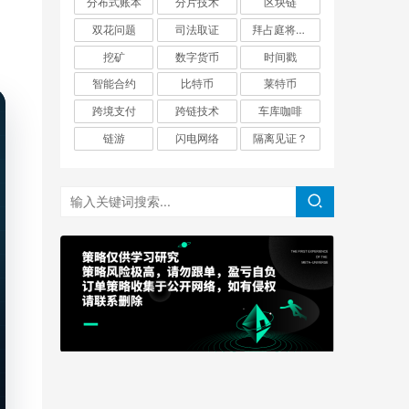
分布式账本
分片技术
区块链
双花问题
司法取证
拜占庭将军问题
挖矿
数字货币
时间戳
智能合约
比特币
莱特币
跨境支付
跨链技术
车库咖啡
链游
闪电网络
隔离见证？