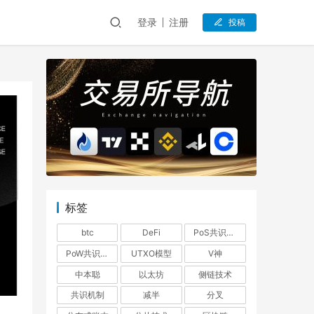
登录
注册
投稿
标签
btc
DeFi
PoS共识机制
PoW共识机制
UTXO模型
V神
中本聪
以太坊
侧链技术
共识机制
减半
分叉