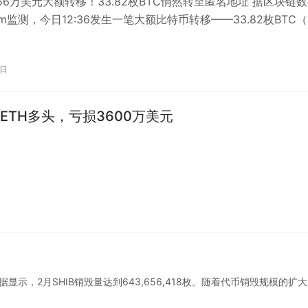
56万美元大额转移！33.82枚BTC悄然转至匿名地址 据区块链
am监测，今日12:36发生一笔大额比特币转移——33.82枚BTC
美元）从…
4日
ETH多头，亏损3600万美元
rn披露数据显示，2月SHIB销毁量达到643,656,418枚。随着代币销毁规模的扩