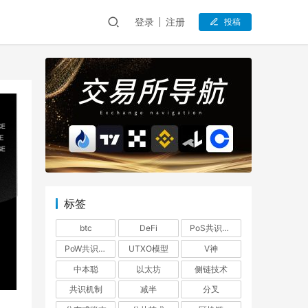
登录
注册
投稿
标签
btc
DeFi
PoS共识机制
PoW共识机制
UTXO模型
V神
中本聪
以太坊
侧链技术
共识机制
减半
分叉