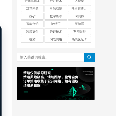
分布式账本
分片技术
区块链
双花问题
司法取证
拜占庭将军问题
挖矿
数字货币
时间戳
智能合约
比特币
莱特币
跨境支付
跨链技术
车库咖啡
链游
闪电网络
隔离见证？