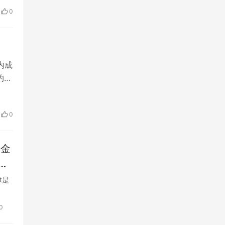
0
时内成
约交
0
的金
者
供了
t是
服
t
0