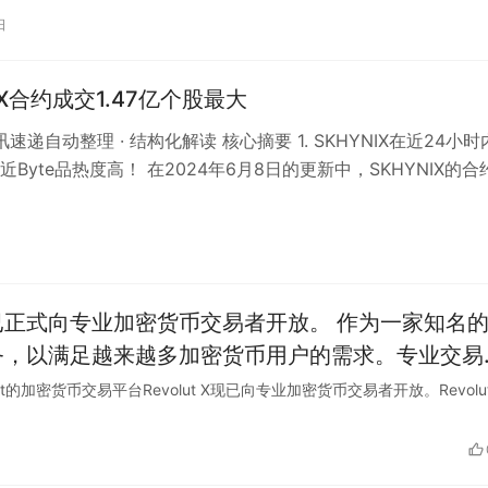
日
IX合约成交1.47亿个股最大
资讯速递自动整理 · 结构化解读 核心摘要 1. SKHYNIX在近24小
Byte品热度高！ 在2024年6月8日的更新中，SKHYNIX的合
台，已正式向专业加密货币交易者开放。 作为一家知名
一服务，以满足越来越多加密货币用户的需求。专业交易
全和便捷的加密货币交易。Revolut X的开放不仅提
volut的加密货币交易平台Revolut X现已向专业加密货币交易者开放。Revolu
安全。加入Revolut X，您将享受到出色的交易
无限潜力。无论您是新手还是资深交易者，Revolu
选择。