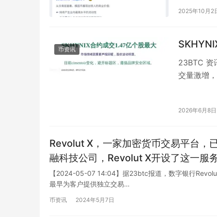
2025年10月2
SKHYN
币资讯
23BTC 
交量激增，近
易量…
2026年6月8日
Revolut X，一家加密货币交易平
融科技公司，Revolut X开设了这
现在可以通过Revolut X进行高效、安
【2024-05-07 14:04】据23btc报道，数字银行Re
最早为客户提供独立交易…
便利的交易环境，而且还保障了用户的资金
务和专业支持，尽情探索加密货币市场的
币资讯
2024年5月7日
X都是您成功探索加密货币世界的理想