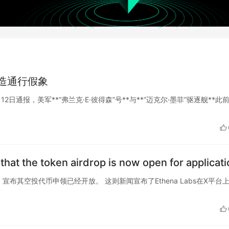
造通行假象
4月12日通报，美军**“弗兰克·E·彼得森”号**与**“迈克尔·墨菲”驱逐舰**此
hat the token airdrop is now open for applicati
台发布声明，宣布其空投代币申领已经开放。 这则新闻宣布了Ethena Labs在X平台