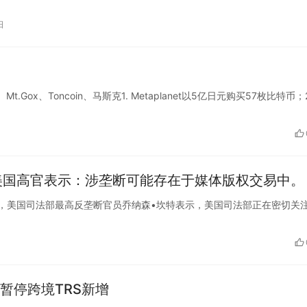
日
行、Mt.Gox、Toncoin、马斯克1. Metaplanet以5亿日元购买57枚比特币；2
，美国高官表示：涉垄断可能存在于媒体版权交易中。
东部时间周四，美国司法部最高反垄断官员乔纳森•坎特表示，美国司法部正在密切关
暂停跨境TRS新增