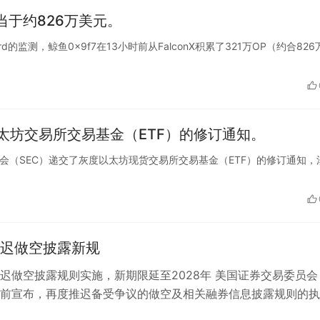
相当于约826万美元。
a Nerd的监测，鲸鱼0x9f7在13小时前从FalconX积累了321万OP（约合82
太坊交易所交易基金（ETF）的修订通知。
券交易委员会（SEC）递交了灰度以太坊现货交易所交易基金（ETF）的修订通知，
推迟做空披露新规
推迟做空披露规则实施，新期限延至2028年 美国证券交易委员会
日前宣布，再度推迟备受争议的做空及相关融券信息披露规则的
最新指示，大型投资管理机构（…