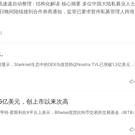
 资讯速递自动整理 · 结构化解读 核心摘要 多位中国大陆私募业人
3日晚间陆续接到合作券商通知，监管已要求暂停私募管理人跨境
收益互换）规模新增。T…
日
元。
ma数据显示，Starknet生态中的DEX与借贷协议Nostra TVL已突破1.2亿美元
1.5亿美元，创上市以来次高
首席执行官亨特·霍斯利在X平台上表示，Bitwise现货比特币交易所交易基金（BITB