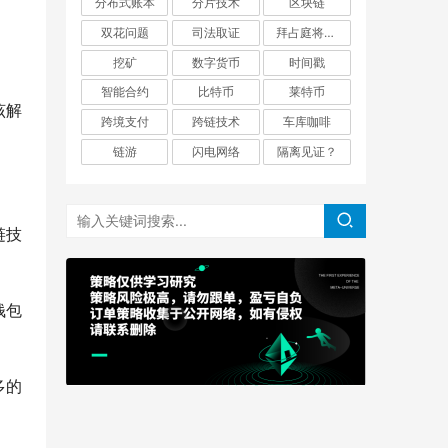
分布式账本
分片技术
区块链
双花问题
司法取证
拜占庭将军问题
挖矿
数字货币
时间戳
智能合约
比特币
莱特币
，该解
跨境支付
跨链技术
车库咖啡
链游
闪电网络
隔离见证？
链技
钱包
多的