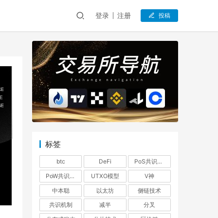
登录
注册
投稿
标签
btc
DeFi
PoS共识机制
PoW共识机制
UTXO模型
V神
中本聪
以太坊
侧链技术
共识机制
减半
分叉