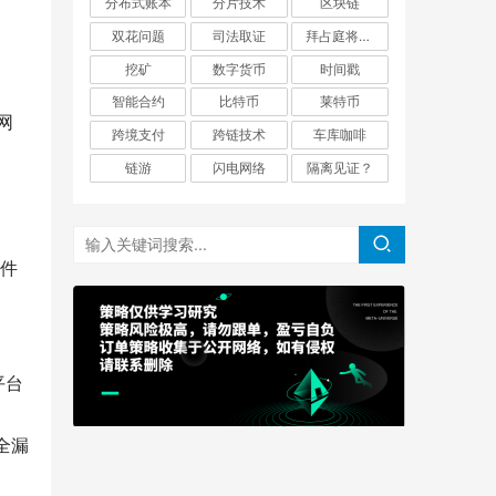
分布式账本
分片技术
区块链
双花问题
司法取证
拜占庭将军问题
挖矿
数字货币
时间戳
智能合约
比特币
莱特币
 网
跨境支付
跨链技术
车库咖啡
链游
闪电网络
隔离见证？
事件
平台
全漏