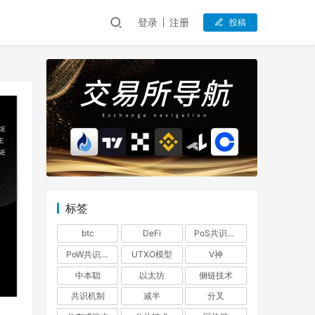
登录
注册
投稿
标签
btc
DeFi
PoS共识机制
PoW共识机制
UTXO模型
V神
中本聪
以太坊
侧链技术
共识机制
减半
分叉