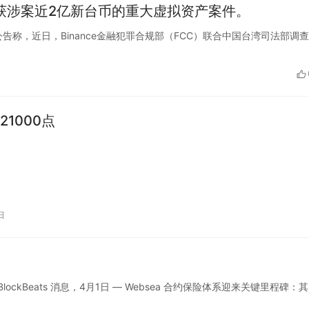
破获涉案近2亿新台币的重大虚拟资产案件。
nce发布公告称，近日，Binance金融犯罪合规部（FCC）联合中国台湾司法部调
1000点
日
lockBeats 消息，4月1日 — Websea 合约保险体系迎来关键里程碑：其