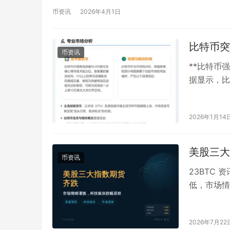
币资讯
2026年4月1日
比特币突破
币资讯
**比特币强
据显示，比
成交价已强
2026年1月14
美股三大
币资讯
23BTC 
低，市场情
指数期货跌
2026年7月22