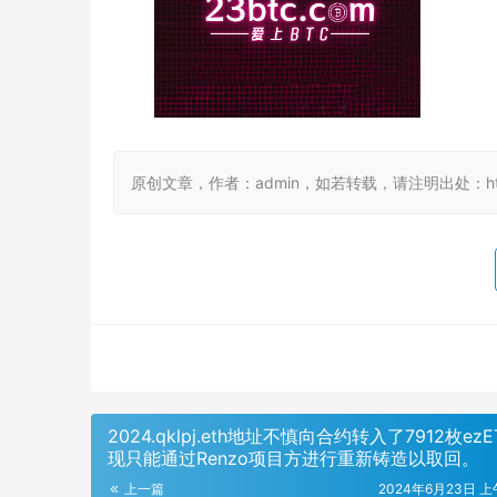
原创文章，作者：admin，如若转载，请注明出处：https://
2024.qklpj.eth地址不慎向合约转入了7912枚ez
现只能通过Renzo项目方进行重新铸造以取回。
上一篇
2024年6月23日 上午