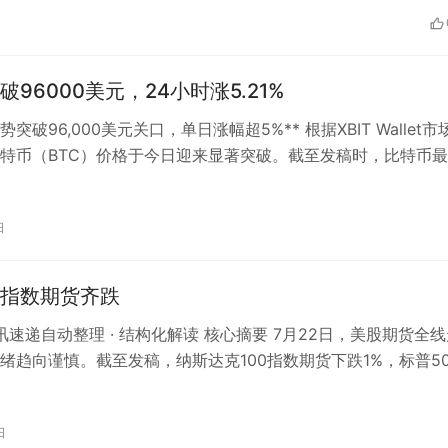
96000美元，24小时涨5.21%
势突破96,000美元关口，单日涨幅超5%** 根据XBIT Wallet市
特币（BTC）价格于今日迎来显著突破。截至发稿时，比特币
势站上*…
日
指数期货齐跌
资讯速递自动整理 · 结构化解读 核心摘要 7月22日，美股期货全
绪趋向谨慎。截至发稿，纳斯达克100指数期货下跌1%，标普50
幅为0.4%，…
日