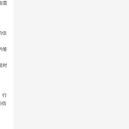
能需
的信
的签
能对
。行
的信