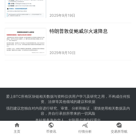
2025年9月19日
特朗普敦促鲍威尔火速降息
2025年9月10日
爱上BTC所有区块链相关数据与资料仅供用户学习及研究之用，不构成任何投
资、法律等其他领域的建议和依据
强烈建议您独自对内容进行研究、审查、分析和验证，谨慎使用相关数据及内
容，并自行承担所带来的一切风险
本站服务海外华人，大陆用户请自行退出




Copyright © 2024 爱上BTC 版权所有 Powered by
23btc.com
主页
币资讯
行情分析
交易所导航