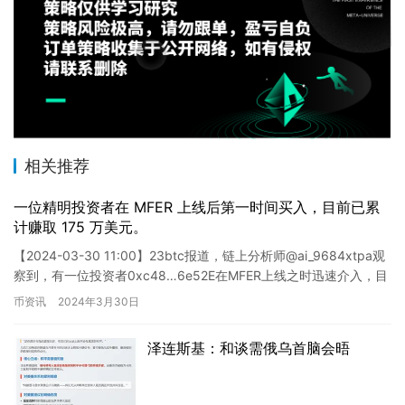
相关推荐
一位精明投资者在 MFER 上线后第一时间买入，目前已累
计赚取 175 万美元。
【2024-03-30 11:00】23btc报道，链上分析师@ai_9684xtpa观
察到，有一位投资者0xc48…6e52E在MFER上线之时迅速介入，目
前累计盈利…
币资讯
2024年3月30日
泽连斯基：和谈需俄乌首脑会晤