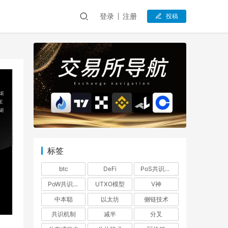
登录
注册
投稿
标签
btc
DeFi
PoS共识机制
PoW共识机制
UTXO模型
V神
中本聪
以太坊
侧链技术
共识机制
减半
分叉