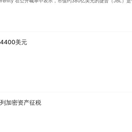
renity 在公开喊单中表示，市值约380亿美元的捷普（JBL）是
得关…
4400美元
列加密资产征税