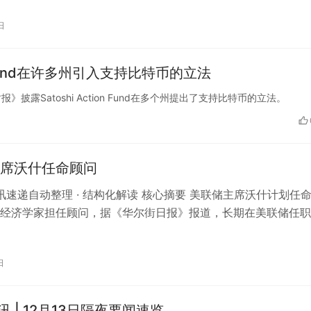
日
n Fund在许多州引入支持比特币的立法
报》披露Satoshi Action Fund在多个州提出了支持比特币的立法。
席沃什任命顾问
 资讯速递自动整理 · 结构化解读 核心摘要 美联储主席沃什计划任
经济学家担任顾问，据《华尔街日报》报道，长期在美联储任职
（Daniel C…
日
晨讯 | 12月13日隔夜要闻速览