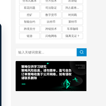
分布式账本
分片技术
区块链
双花问题
司法取证
拜占庭将军问题
挖矿
数字货币
时间戳
智能合约
比特币
莱特币
跨境支付
跨链技术
车库咖啡
链游
闪电网络
隔离见证？