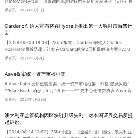
台InfoMoney报道，贝莱德的现货比特币交易所交易基金（ETF）将
于明日在巴西首次亮相。据悉，贝莱…
币资讯
2024年3月1日
Cardano创始人宣布将在Hydra上推出第一人称射击游戏计
划
【2024-05-09 18:38】23btc报道，Cardano创始人Charles
Hoskinson最近透露，计划在Cardano的第2层扩展解决方案Hydra
上搭载20世纪…
币资讯
2024年5月9日
Aave提案统一资产审核框架
# Aave Labs 发起重磅提案：统一资产审核框架，剑指“隐藏风险”
**BlockBeats 消息，5 月 29 日——** 去中心化借贷协议 Aave 背
后的开发团队 Aa…
币资讯
2026年5月29日
澳大利亚监管机构因区块链升级失利，对本国证券交易所提
起诉讼。
【2024-08-14 13:50】23btc报道，《金融时报》指出，澳大利亚