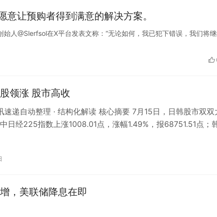
，愿意让预购者得到满意的解决方案。
ERF的创始人@Slerfsol在X平台发表文称：“无论如何，我已犯下错误，我们将
股领涨 股市高收
资讯速递自动整理 · 结构化解读 核心摘要 7月15日，日韩股市双双
日经225指数上涨1008.01点，涨幅1.49%，报68751.51点；
日
增，美联储降息在即