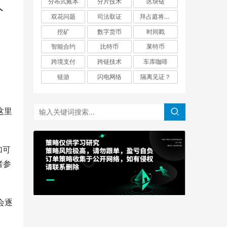
分布式账本
分片技术
区块链
人
双花问题
司法取证
拜占庭将军问题
挖矿
数字货币
时间戳
智能合约
比特币
莱特币
跨境支付
跨链技术
车库咖啡
链游
闪电网络
隔离见证？
这里
加可
者参
会逐