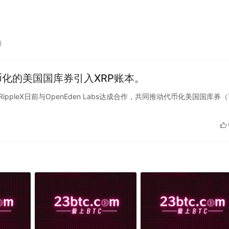
日
，将代币化的美国国库券引入XRP账本。
发部门RippleX日前与OpenEden Labs达成合作，共同推动代币化美国国库券（