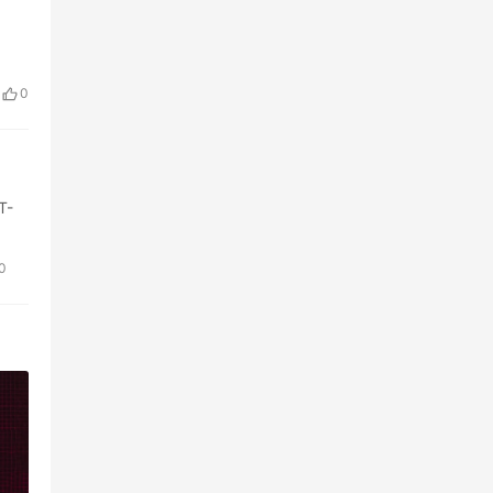
0
T-
0