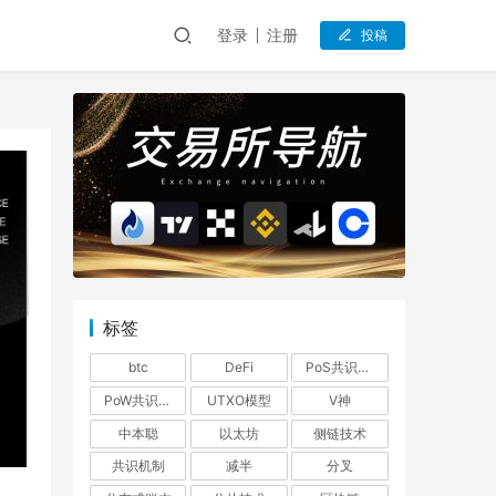
登录
注册
投稿
标签
btc
DeFi
PoS共识机制
PoW共识机制
UTXO模型
V神
中本聪
以太坊
侧链技术
共识机制
减半
分叉