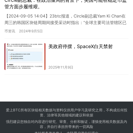
管方面步履维艰。
【2024-09-05 14:04】23btc报道，Circle副总裁Yam Ki Chan在
周三的韩国区块链周期间接受采访时指出：“全球主要司法管辖区已
为合规的稳定币设定了最低标…
币资讯
2024年9月5日
美政府停摆，SpaceX白天禁射
2025年11月9日
爱上BTC所有区块链相关数据与资料仅供用户学习及研究之用，不构成任何投
资、法律等其他领域的建议和依据
强烈建议您独自对内容进行研究、审查、分析和验证，谨慎使用相关数据及内
容，并自行承担所带来的一切风险