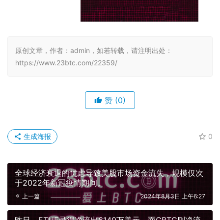
原创文章，作者：admin，如若转载，请注明出处：
https://www.23btc.com/22359/
赞
(0)
生成海报
0
全球经济衰退的忧虑导致美股市场资金流失，规模仅次
于2022年新冠疫情期间。
上一篇
2024年8月3日 上午6:27
昨日，ETHE录得净流出6140万美元，而GBTC则净流