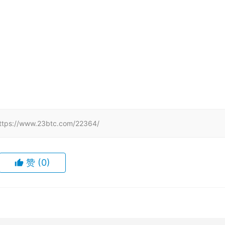
www.23btc.com/22364/
赞
(0)