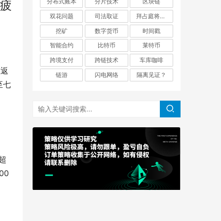
分布式账本
分片技术
区块链
显疲
双花问题
司法取证
拜占庭将军问题
挖矿
数字货币
时间戳
智能合约
比特币
莱特币
跨境支付
跨链技术
车库咖啡
重返
链游
闪电网络
隔离见证？
至七
超
00