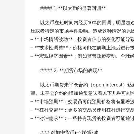
#### 1. **以太币的显著回调**
以太币在短时间内经历10%的回调，明显超
压或者特定的市场事件影响。造成这种情况的原
– **市场情绪波动**：投资者信心的变化可能
– **技术性调整**：价格可能在前期上涨后进
– **宏观经济因素**：例如监管政策变动、全
#### 2. **期货市场的表现**
以太币期货未平仓合约（open intere
望。未平仓合约的增加通常意味着以下几种可能
– **市场预期**：交易员可能预期价格将有显
– **杠杆交易**：更多的交易员使用杠杆进行
– **对冲需求**：一些持有现货的投资者可能
### 对加密货币行业的影响