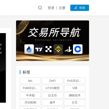
登录
注册
投稿
标签
btc
DeFi
PoS共识机制
PoW共识机制
UTXO模型
V神
中本聪
以太坊
侧链技术
共识机制
减半
分叉