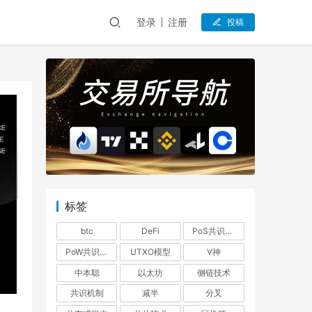
登录
注册
投稿
标签
btc
DeFi
PoS共识机制
PoW共识机制
UTXO模型
V神
中本聪
以太坊
侧链技术
共识机制
减半
分叉