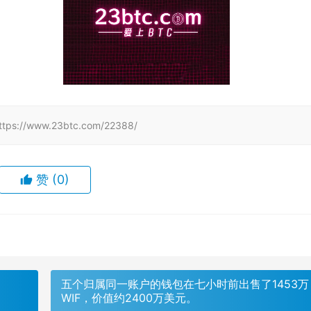
www.23btc.com/22388/
赞
(0)
五个归属同一账户的钱包在七小时前出售了1453万
WIF，价值约2400万美元。