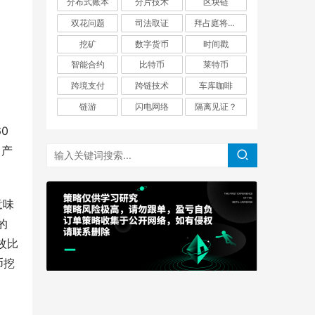
分布式账本
分片技术
区块链
双花问题
司法取证
拜占庭将军问题
挖矿
数字货币
时间戳
智能合约
比特币
莱特币
跨境支付
跨链技术
车库咖啡
链游
闪电网络
隔离见证？
0
日产
意味
的
枚比
币挖