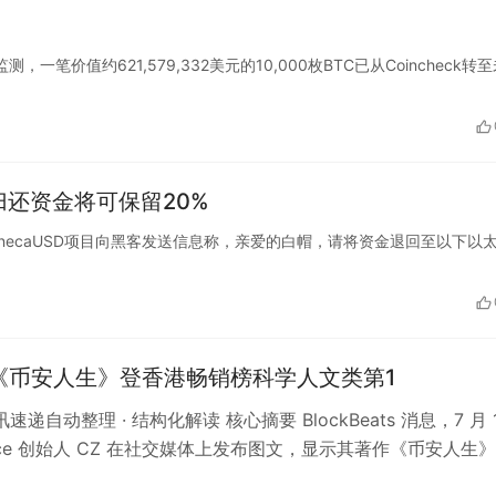
ert 监测，一笔价值约621,579,332美元的10,000枚BTC已从Coincheck转
归还资金将可保留20%
块链上的SenecaUSD项目向黑客发送信息称，亲爱的白帽，请将资金退回至以下以
《币安人生》登香港畅销榜科学人文类第1
讯速递自动整理 · 结构化解读 核心摘要 BlockBeats 消息，7 月 
ance 创始人 CZ 在社交媒体上发布图文，显示其著作《币安人生