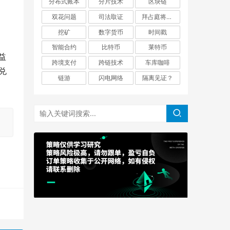
分布式账本
分片技术
区块链
双花问题
司法取证
拜占庭将军问题
挖矿
数字货币
时间戳
智能合约
比特币
莱特币
益
跨境支付
跨链技术
车库咖啡
兑
链游
闪电网络
隔离见证？