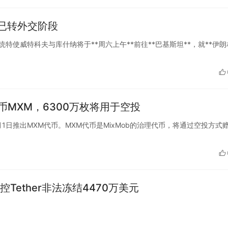
已转外交阶段
示，美国总统特使威特科夫与库什纳将于**周六上午**前往**巴基斯坦**，就**伊
代币MXM，6300万枚将用于空投
b将于2月1日推出MXM代币。MXM代币是MixMob的治理代币，将通过空投方式
控Tether非法冻结4470万美元