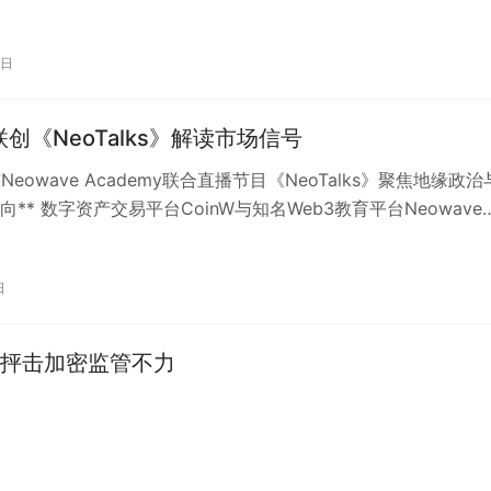
7日
 联创《NeoTalks》解读市场信号
W与Neowave Academy联合直播节目《NeoTalks》聚焦地缘政
** 数字资产交易平台CoinW与知名Web3教育平台Neowave
日
员抨击加密监管不力