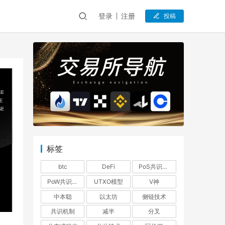
登录
注册
投稿
标签
btc
DeFi
PoS共识机制
PoW共识机制
UTXO模型
V神
中本聪
以太坊
侧链技术
共识机制
减半
分叉