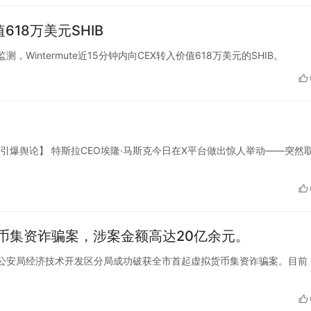
值618万美元SHIB
xtpa监测，Wintermute近15分钟内向CEX转入价值618万美元的SHIB。
引爆舆论】 特斯拉CEO埃隆·马斯克今日在X平台做出惊人举动——突然
币集资诈骗案，涉案金额高达20亿余元。
东省东营市公安局经济技术开发区分局成功破获全市首起虚拟货币集资诈骗案。目前