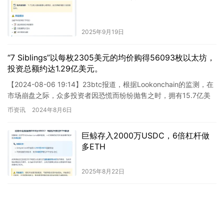
2025年9月19日
“7 Siblings”以每枚2305美元的均价购得56093枚以太坊，
投资总额约达1.29亿美元。
【2024-08-06 19:14】23btc报道，根据Lookonchain的监测，在
市场崩盘之际，众多投资者因恐慌而纷纷抛售之时，拥有15.7亿美
元资产的实体“7 Siblin…
币资讯
2024年8月6日
巨鲸存入2000万USDC，6倍杠杆做
多ETH
2025年8月22日