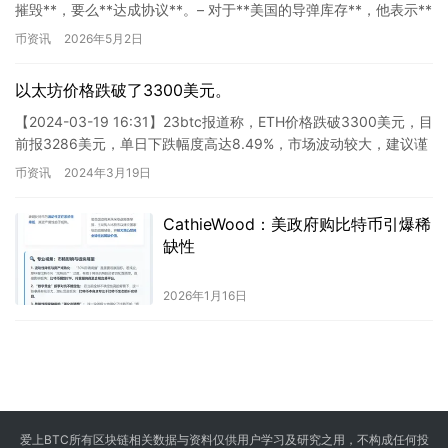
摧毁**，要么**达成协议**。– 对于**美国的导弹库存**，他表示**
并不…
币资讯
2026年5月2日
以太坊价格跌破了3300美元。
【2024-03-19 16:31】23btc报道称，ETH价格跌破3300美元，目
前报3286美元，单日下跌幅度高达8.49%，市场波动较大，建议谨
慎控制风险。 这则新闻对加密货…
币资讯
2024年3月19日
CathieWood：美政府购比特币引爆稀
缺性
2026年1月16日
爱上BTC所有区块链相关数据与资料仅供用户学习及研究之用，不构成任何投