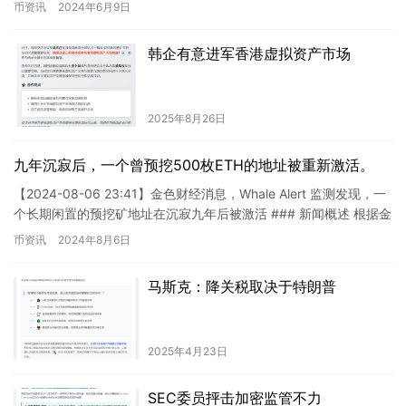
这则新闻显示了美国现货…
币资讯
2024年6月9日
韩企有意进军香港虚拟资产市场
2025年8月26日
九年沉寂后，一个曾预挖500枚ETH的地址被重新激活。
【2024-08-06 23:41】金色财经消息，Whale Alert 监测发现，一
个长期闲置的预挖矿地址在沉寂九年后被激活 ### 新闻概述 根据金
色财经的报道，Whale A…
币资讯
2024年8月6日
马斯克：降关税取决于特朗普
2025年4月23日
SEC委员抨击加密监管不力