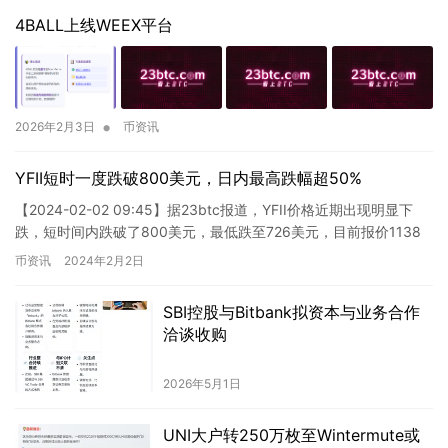
4BALL上线WEEX平台
•
2026年2月3日
币资讯
YFII短时一度跌破800美元，日内最高跌幅超50%
【2024-02-02 09:45】据23btc报道，YFII价格近期出现明显下
跌，短时间内跌破了800美元，最低跌至726美元，目前报价1138
美元，24小时跌幅超过40%。市场…
币资讯
2024年2月2日
SBI控股与Bitbank拟资本与业务合作
洽谈收购
2026年5月1日
UNI大户转250万枚至Wintermute或