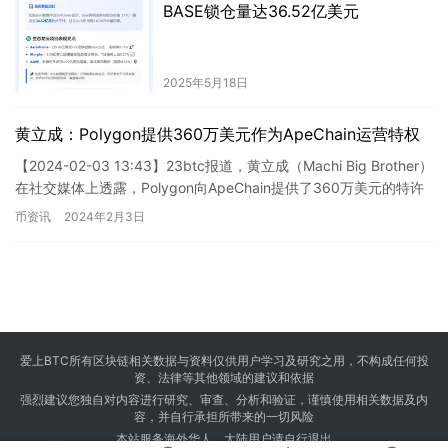
BASE锁仓量达36.52亿美元
2025年5月18日
黄立成：Polygon提供360万美元作为ApeChain运营特权
【2024-02-03 13:43】23btc报道，黄立成（Machi Big Brother）
在社交媒体上透露，Polygon向ApeChain提供了360万美元的特许
经营权，而…
币资讯
2024年2月3日
爱上BTC所有区块链相关数据与资料仅供用户学习及研究之用，不构成任何投
资、法律等其他领域的建议和依据
强烈建议您独自对内容进行研究、审查、分析和验证，谨慎使用相关数据及内
容，并自行承担所带来的一切风险
本站服务海外华人，大陆用户请自行退出