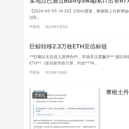
某地点已通过BunnySwap累计出售67
【2024-05-05 14:35】23btc报道，根据链上分析师@a
过B…
币资讯
2024年5月5日
巨鲸转移2.3万枚ETH至信标链
**巨额以太坊流入质押合约，市场关注度飙升** 据区块链数
ETH**（按当前市价计算，约合**74…
币资讯
2026年1月6日
摩根士丹
币资讯