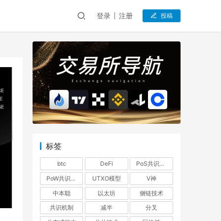
登录
注册
投稿
标签
btc
DeFi
PoS共识机制
PoW共识机制
UTXO模型
V神
中本聪
以太坊
侧链技术
共识机制
减半
分叉