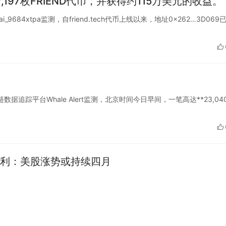
7,197枚FRIEND代币，并获得约115万美元的收益。
i_9684xtpa监测，自friend.tech代币上线以来，地址0x262…3D069
据追踪平台Whale Alert监测，北京时间今日早间，一笔高达**23,04
利：美股涨势或持续四月