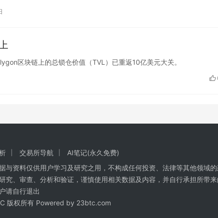
日
以上
示，Polygon区块链上的总锁仓价值（TVL）已重返10亿美元大关。
析
交易所导航
AI笔记(永久免费)
数据与资料仅供用户学习及研究之用，不构成任何投资、法律等其他领域的
研究、审查、分析和验证，谨慎使用相关数据及内容，并自行承担所带来
户请自行退出
BTC 版权所有 Powered by
23btc.com