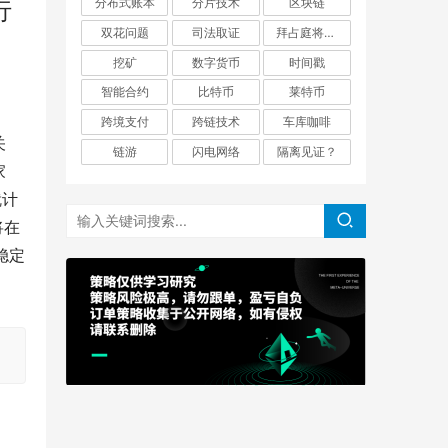
分布式账本
分片技术
区块链
行
双花问题
司法取证
拜占庭将军问题
挖矿
数字货币
时间戳
智能合约
比特币
莱特币
跨境支付
跨链技术
车库咖啡
关
链游
闪电网络
隔离见证？
家
就计
将在
稳定