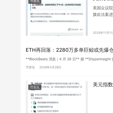
币资讯
美国众议院
拨款法案进
次日凌晨5点
2025年11月1
ETH再回落：2280万多单巨鲸或先爆
**BlockBeats 消息｜4 月 28 日** 据 **[Hyperinsight 监
币资讯
2026年4月28日
美元指数
币资讯