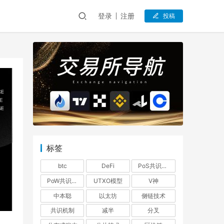
登录
注册
投稿
标签
btc
DeFi
PoS共识机制
PoW共识机制
UTXO模型
V神
中本聪
以太坊
侧链技术
共识机制
减半
分叉