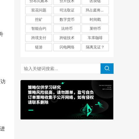
分布式账本
分片技术
区块链
双花问题
司法取证
拜占庭将军问题
挖矿
数字货币
时间戳
智能合约
比特币
莱特币
需升
跨境支付
跨链技术
车库咖啡
链游
闪电网络
隔离见证？
便访