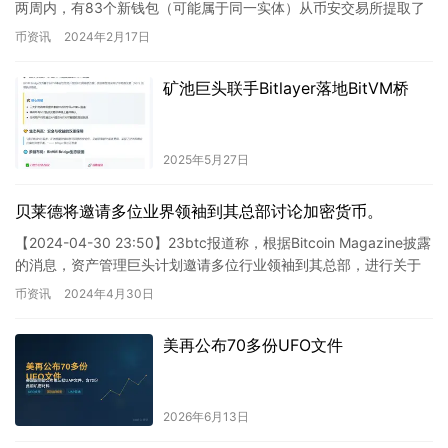
两周内，有83个新钱包（可能属于同一实体）从币安交易所提取了
总计11,097,687枚LIN…
币资讯
2024年2月17日
矿池巨头联手Bitlayer落地BitVM桥
2025年5月27日
贝莱德将邀请多位业界领袖到其总部讨论加密货币。
【2024-04-30 23:50】23btc报道称，根据Bitcoin Magazine披露
的消息，资产管理巨头计划邀请多位行业领袖到其总部，进行关于
比特币的讨论。 这则新闻显示…
币资讯
2024年4月30日
美再公布70多份UFO文件
2026年6月13日