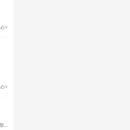
0
0
北部