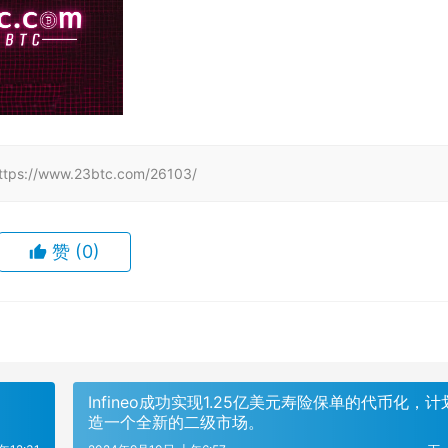
www.23btc.com/26103/
赞
(0)
Infineo成功实现1.25亿美元寿险保单的代币化，计
造一个全新的二级市场。