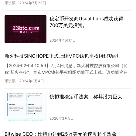
灰度公司的ETHE以1.78亿美元的…
币资讯
2024年7月23日
稳定币开发商Usual Labs成功获得
700万美元投资。
2024年4月17日
新火科技SINOHOPE正式上线MPC钱包平权组织功能
【2024-02-04 10:59】2月4日消息，新火科技控股有限公司（简
称”新火科技”）宣布MPC钱包平权组织功能正式上线。该功能旨在
支持公司内部利益相关…
币资讯
2024年2月4日
俄拟推稳定币法案，称其潜力巨大
2026年3月5日
Bitwise CEO：比特币达到25万美元的速度超乎想象