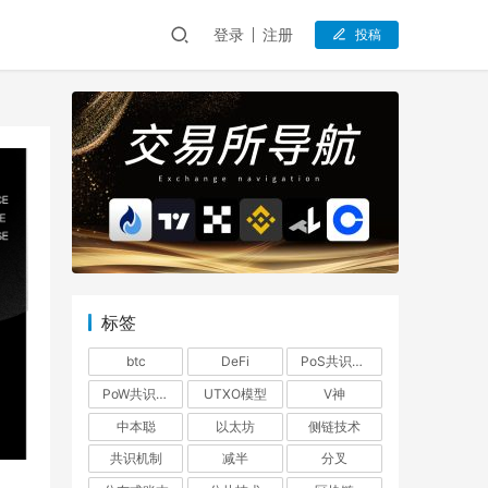
登录
注册
投稿
标签
btc
DeFi
PoS共识机制
PoW共识机制
UTXO模型
V神
中本聪
以太坊
侧链技术
共识机制
减半
分叉