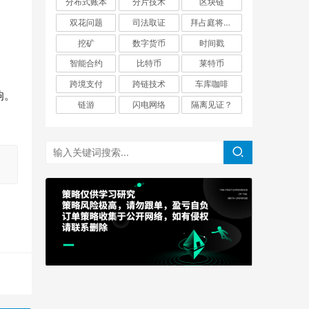
分布式账本
分片技术
区块链
双花问题
司法取证
拜占庭将军问题
挖矿
数字货币
时间戳
智能合约
比特币
莱特币
跨境支付
跨链技术
车库咖啡
响。
链游
闪电网络
隔离见证？