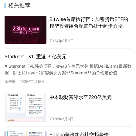
相关推荐
Bitwise首席执行官：加密货币ETF的
模型投资组合配置尚处于起步阶段。
2024年8月2日
Starknet TVL 重返 3 亿美元
# Starknet TVL强势反弹，突破3亿美元大关 根据DeFiLlama最新数
据，以太坊Layer 2扩容解决方案**Starknet**的总锁定价值
（TVL）近期迎来关键性…
币资讯
2026年1月15日
中本聪财富缩水至720亿美元
2026年2月6日
Solana领涨加密社交趋势榜