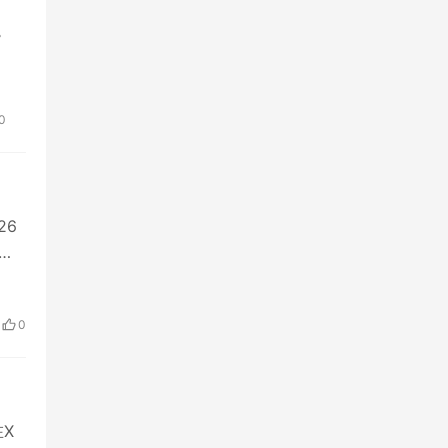
。
0
26
业
0
在X