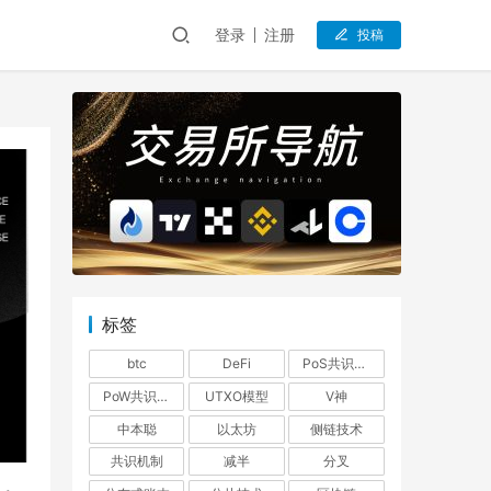
登录
注册
投稿
标签
btc
DeFi
PoS共识机制
PoW共识机制
UTXO模型
V神
中本聪
以太坊
侧链技术
共识机制
减半
分叉