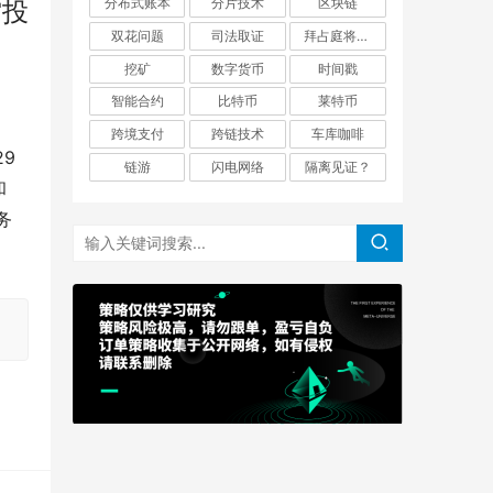
分布式账本
分片技术
区块链
空投
双花问题
司法取证
拜占庭将军问题
挖矿
数字货币
时间戳
智能合约
比特币
莱特币
跨境支付
跨链技术
车库咖啡
29
链游
闪电网络
隔离见证？
和
务