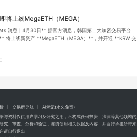
mb即将上线MegaETH（MEGA）
kBeats 消息｜4月30日** 据官方消息，韩国第二大加密交易平台
mb** 将上线新资产 **MegaETH（MEGA）**，并开通 **KRW 交
0日
析
交易所导航
AI笔记(永久免费)
数据与资料仅供用户学习及研究之用，不构成任何投资、法律等其他领域的
研究、审查、分析和验证，谨慎使用相关数据及内容，并自行承担所带来
户请自行退出