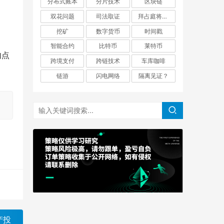
分布式账本
分片技术
区块链
双花问题
司法取证
拜占庭将军问题
挖矿
数字货币
时间戳
智能合约
比特币
莱特币
勿点
跨境支付
跨链技术
车库咖啡
链游
闪电网络
隔离见证？
资产投