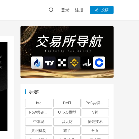
登录
注册
投稿
标签
btc
DeFi
PoS共识机制
PoW共识机制
UTXO模型
V神
中本聪
以太坊
侧链技术
共识机制
减半
分叉