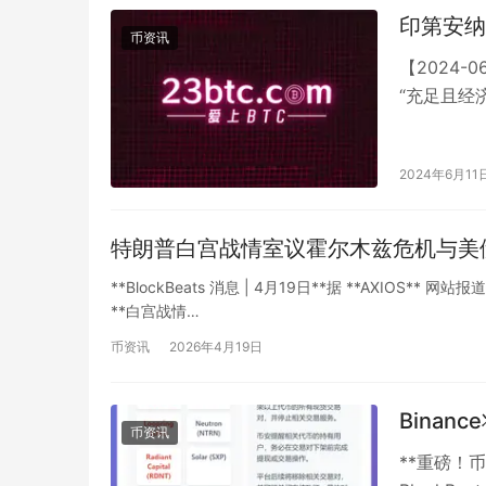
印第安纳
币资讯
【2024-
“充足且经
2024年6月11
特朗普白宫战情室议霍尔木兹危机与美
**BlockBeats 消息 | 4月19日**据 **AXIOS*
**白宫战情…
币资讯
2026年4月19日
Binan
币资讯
**重磅！币