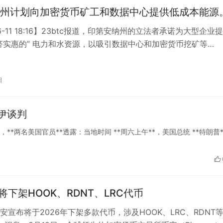
州计划向加密货币矿工和数据中心提供低成本能源
06-11 18:16】23btc报道，印第安纳州的立法者承诺为大型企业
济实惠的” 电力和水资源，以吸引数据中心和加密货币挖矿等…
日
伊谈判
* 网站报道，**两名美国官员**透露：当地时间 **周六上午**，美国总统 **特朗普*
ce将下架HOOK、RDNT、LRC代币
安宣布将于2026年下架多款代币，涉及HOOK、LRC、RDNT等