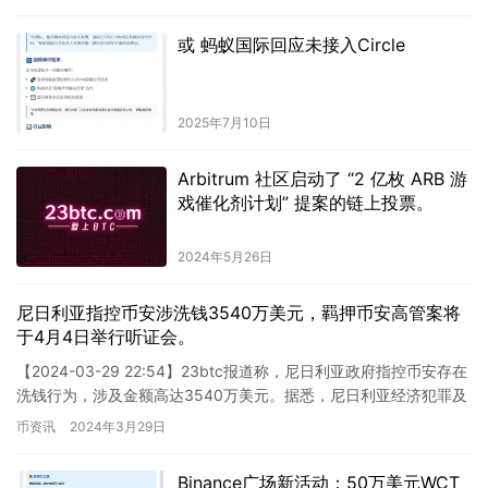
或 蚂蚁国际回应未接入Circle
2025年7月10日
Arbitrum 社区启动了 “2 亿枚 ARB 游
戏催化剂计划” 提案的链上投票。
2024年5月26日
尼日利亚指控币安涉洗钱3540万美元，羁押币安高管案将
于4月4日举行听证会。
【2024-03-29 22:54】23btc报道称，尼日利亚政府指控币安存在
洗钱行为，涉及金额高达3540万美元。据悉，尼日利亚经济犯罪及
金融犯罪委员会（EFCC）于周四提交了相…
币资讯
2024年3月29日
Binance广场新活动：50万美元WCT