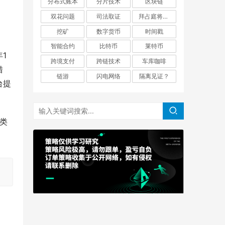
分布式账本
分片技术
区块链
双花问题
司法取证
拜占庭将军问题
挖矿
数字货币
时间戳
智能合约
比特币
莱特币
年1
跨境支付
跨链技术
车库咖啡
措
链游
闪电网络
隔离见证？
台提
免类