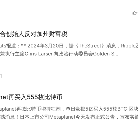
le联合创始人反对加州财富税
Beats报道：** 2024年3月20日，据《TheStreet》消息，Rippl
执行主席Chris Larsen向政治行动委员会Golden S…
日
lanet再买入555枚比特币
aplanet再掀比特币增持狂潮，单日豪掷5亿买入555枚BTC 区
撼消息！日本上市公司Metaplanet今天发布正式公告，宣布实
币大规模…