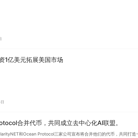
日
y斥资1亿美元拓展美国市场
3日
ean Protocol合并代币，共同成立去中心化AI联盟。
SingularityNET和Ocean Protocol三家公司宣布将合并他们的代币，共同打