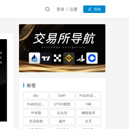
登录
注册
投稿
标签
btc
DeFi
PoS共识机制
PoW共识机制
UTXO模型
V神
中本聪
以太坊
侧链技术
共识机制
减半
分叉