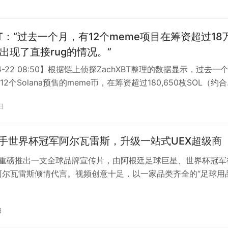
XBT：“过去一个月，有12个meme项目在筹资超过18
后出现了直接rug的情况。”
04-22 08:50】根据链上侦探ZachXBT整理的数据显示，过去一
2个Solana预售的meme币，在筹资超过180,650枚SOL（约合
日
et携手世界杯冠军阿尔瓦雷斯，升级一站式UEX超级商
t近日重磅推出一支全球品牌宣传片，由阿根廷足球巨星、世界杯冠军
阿尔瓦雷斯倾情代言。视频创意十足，以一家品类齐全的“足球用
，生动阐释了其“通用交易…
日