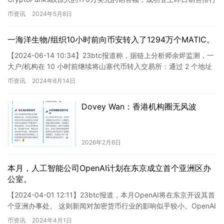
榜榜首。这使得它的历史…
币资讯
2024年5月8日
一海洋生物/组织10小时前向币安转入了1294万个MATIC。
【2024-06-14 10:34】23btc报道称，据链上分析师余烬监测，一
大户/机构在 10 小时前继续将山寨代币转入交易所：通过 2 个地址
将 1294 万 MATIC (7…
币资讯
2024年6月14日
Dovey Wan：香港机构圈无风波
2026年2月6日
本月，人工智能公司OpenAI计划在东京成立首个亚洲区办
公室。
【2024-04-01 12:11】23btc报道，本月OpenAI将在东京开设其首
个亚洲办事处。 这则新闻对加密货币行业的影响似乎较小。OpenAI
作为一家人工智能研究机构，并不…
币资讯
2024年4月1日