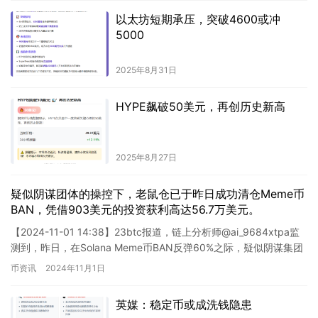
以太坊短期承压，突破4600或冲
5000
2025年8月31日
HYPE飙破50美元，再创历史新高
2025年8月27日
疑似阴谋团体的操控下，老鼠仓已于昨日成功清仓Meme币
BAN，凭借903美元的投资获利高达56.7万美元。
【2024-11-01 14:38】23btc报道，链上分析师@ai_9684xtpa监
测到，昨日，在Solana Meme币BAN反弹60%之际，疑似阴谋集团
或老鼠仓地址2giq…
币资讯
2024年11月1日
英媒：稳定币或成洗钱隐患