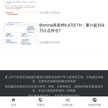
2025年7月20日
Bitmine再质押9.8万ETH：累计超358
万占总持仓7
2026年4月24日
爱上BTC所有区块链相关数据与资料仅供用户学习及研究之用，不构成任何投
资、法律等其他领域的建议和依据
强烈建议您独自对内容进行研究、审查、分析和验证，谨慎使用相关数据及内
容，并自行承担所带来的一切风险
本站服务海外华人，大陆用户请自行退出




Copyright © 2024 爱上BTC 版权所有 Powered by
23btc.com
主页
币资讯
行情分析
交易所导航