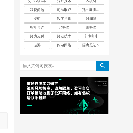
分布式账本
分片技术
区块链
双花问题
司法取证
拜占庭将军问题
挖矿
数字货币
时间戳
智能合约
比特币
莱特币
跨境支付
跨链技术
车库咖啡
链游
闪电网络
隔离见证？