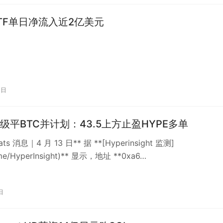
TF单日净流入近2亿美元
0日
级平BTC并计划：43.5上方止盈HYPE多单
eats 消息｜4 月 13 日** 据 **[Hyperinsight 监测]
t.me/HyperInsight)** 显示，地址 **0xa6…
日