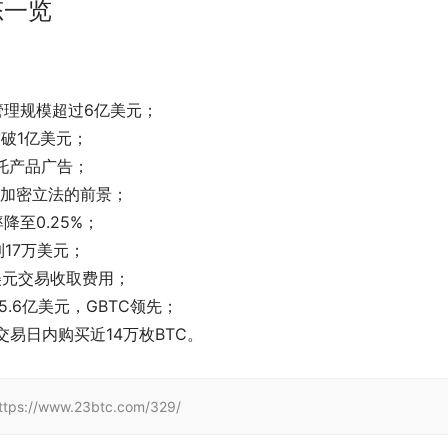
态一览
B资产管理规模超过6亿美元；
内突破1亿美元；
托产品广告；
新加密立法的前景；
率降至0.25%；
到17万美元；
兑换美元交易收取费用；
5.6亿美元，GBTC领先；
个交易日内购买近14万枚BTC。
/www.23btc.com/329/