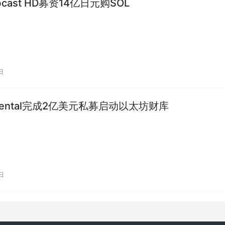
cast HD募资14亿日元购SOL
日
mental完成2亿美元私募启动以太坊财库
日