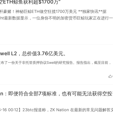
空ETH鲸鱼获利超$1700万”
杠杆豪赌！神秘巨鲸ETH做空狂揽1700万美元 **独家快讯**据
Insight最新数据显示，一位身份不明的加密货币巨鲸玩家正在进行
杠杆交易。该…
Swell L2，总价值3.76亿美元。
Research发布了一份关于非托管质押协议Swell的研究报告。报告指出，截至目前，
ation：即便符合全部7项标准，也有可能无法获得空投
6-16 00:12】23btc报道称，ZK Nation 在最新的常见问题解答