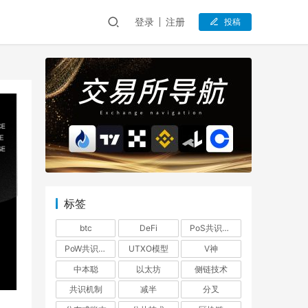
登录
注册
投稿
标签
btc
DeFi
PoS共识机制
PoW共识机制
UTXO模型
V神
中本聪
以太坊
侧链技术
共识机制
减半
分叉