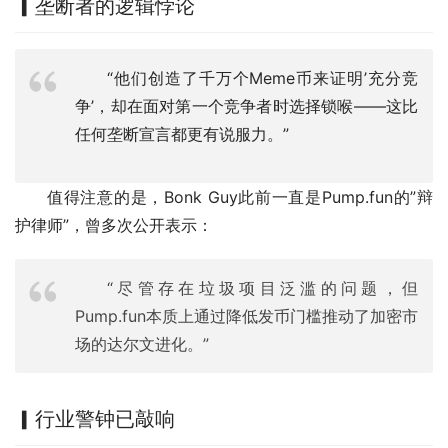
▎垄断者的逻辑悖论
“他们创造了千万个Meme币来证明’充分竞
争’，却在面对第一个竞争者时选择锁喉——这比
任何垄断宣言都更有说服力。”
值得注意的是，Bonk Guy此前一直是Pump.fun的”辩
护律师”，曾多次公开表示：
“尽管存在垃圾项目泛滥的问题，但
Pump.fun本质上通过降低发币门槛推动了加密市
场的达尔文进化。”
▎行业警钟已敲响