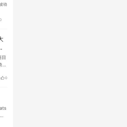
情波动
0
大
为
商目
跨境
干
0
风
分
ts
市
名做
此