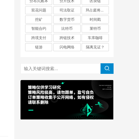
分布式账本
分片技术
区块链
双花问题
司法取证
拜占庭将军问题
挖矿
数字货币
时间戳
智能合约
比特币
莱特币
跨境支付
跨链技术
车库咖啡
链游
闪电网络
隔离见证？