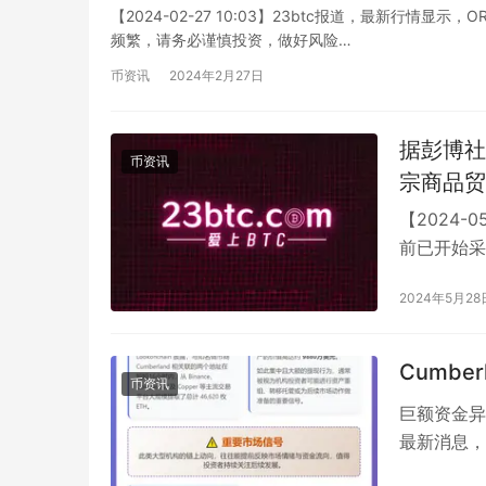
【2024-02-27 10:03】23btc报道，最新行情显
频繁，请务必谨慎投资，做好风险…
币资讯
2024年2月27日
据彭博社
币资讯
宗商品贸
俄罗斯企业在
【2024-
俄罗斯企
前已开始采用
交易结算，
制。由于
2024年5月28
预的情况
险。 除了规避制裁的因素外，加密货币也提供了更快速和便捷
Cumbe
的交易方
币资讯
钟内完成
巨额资金异动
种使用加
最新消息，3
市商…
场的波动