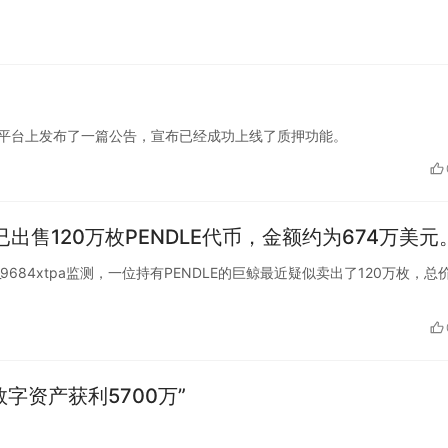
货币的合法性和监管问题也尚未完全得到解决。 虽然
挑战，但俄罗斯企业仍然对使用加密货币进行大宗
有乐观态度。他们认为，随着加密货币领域的发展
种支付方式将越来越被接受和采用。
Chain 在 X 平台上发布了一篇公告，宣布已经成功上线了质押功能。
出售120万枚PENDLE代币，金额约为674万美元
@ai_9684xtpa监测，一位持有PENDLE的巨鲸最近疑似卖出了120万枚，总
数字资产获利5700万”