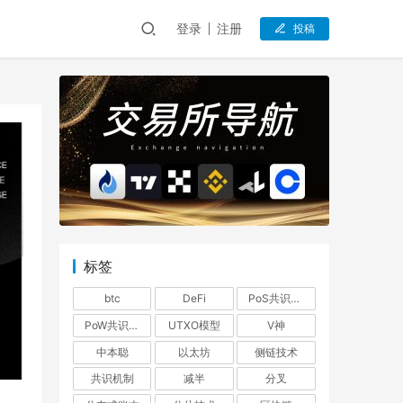
登录
注册
投稿
标签
btc
DeFi
PoS共识机制
PoW共识机制
UTXO模型
V神
中本聪
以太坊
侧链技术
共识机制
减半
分叉