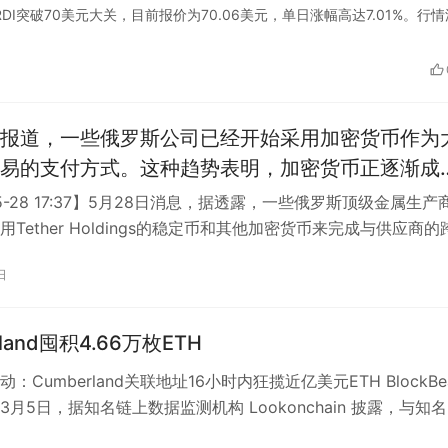
示，ORDI突破70美元大关，目前报价为70.06美元，单日涨幅高达7.01%。行
报道，一些俄罗斯公司已经开始采用加密货币作为
易的支付方式。这种趋势表明，加密货币正逐渐成
国际贸易中的一种选择。 这种转变的原因之一是
05-28 17:37】5月28日消息，据透露，一些俄罗斯顶级金属生产
业希望通过使用加密货币来规避国际金融制裁的限
Tether Holdings的稳定币和其他加密货币来完成与供应商的
…
加密货币的去中心化特性，它们可以在没有第三方
日
下进行交易，从而避免了金融交易被冻结或禁止的
rland囤积4.66万枚ETH
式。相较于传统银行转账，加密货币交易可以在几
，并且减少了传统金融机构所需的手续费。 然而，这
：Cumberland关联地址16小时内狂揽近亿美元ETH BlockBea
密货币的趋势也存在一定的挑战和风险。加密货币
月5日，据知名链上数据监测机构 Lookonchain 披露，与知
性较大，价格的不稳定性可能会给交易带来风险。