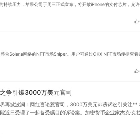
监管机构的持续压力，苹果公司于周三正式宣布，将开放iPhone的支付芯片，允
场已整合Solana网络的NFT市场Sniper。用户可通过OKX NFT市场便捷查
格之争引爆3000万美元官司
币界再掀波澜：网红言论惹官司，3000万美元诽谤诉讼引关注** 
院近日受理了一起备受瞩目的诉讼案。加密货币企业家杰克·克
P领域的知名网红扎克·雷…
日