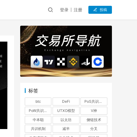
登录
注册
投稿
标签
btc
DeFi
PoS共识机制
PoW共识机制
UTXO模型
V神
中本聪
以太坊
侧链技术
共识机制
减半
分叉