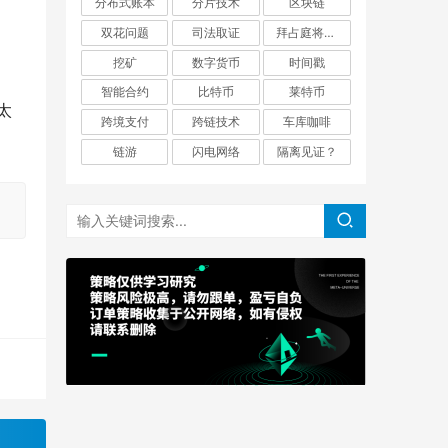
分布式账本
分片技术
区块链
双花问题
司法取证
拜占庭将军问题
挖矿
数字货币
时间戳
智能合约
比特币
莱特币
以太
跨境支付
跨链技术
车库咖啡
链游
闪电网络
隔离见证？