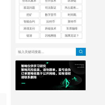
分布式账本
分片技术
区块链
双花问题
司法取证
拜占庭将军问题
挖矿
数字货币
时间戳
智能合约
比特币
莱特币
跨境支付
跨链技术
车库咖啡
链游
闪电网络
隔离见证？