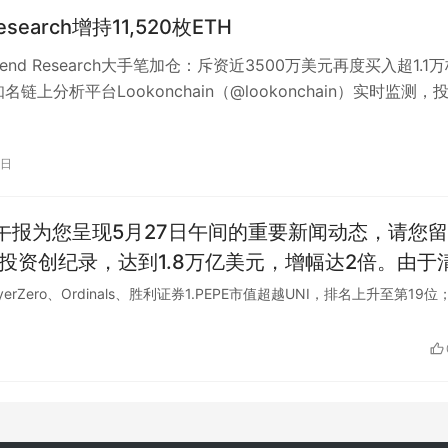
Research增持11,520枚ETH
end Research大手笔加仓：斥资近3500万美元再度买入超1.1
知名链上分析平台Lookonchain（@lookonchain）实时监测，
9日
、LayerZero、Ordinals、胜利证券1.PEPE市值超越UNI，排名上升至第19位
德国建设超级工厂，以
新加坡官方公布了一项计划，旨
放量减少三分之一。该计划包括促进电动车发展和