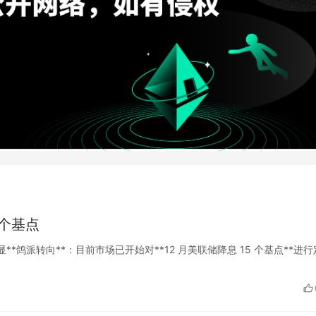
5个基点
出现明显**鸽派转向**：目前市场已开始对**12 月美联储降息 15 个基点**进行