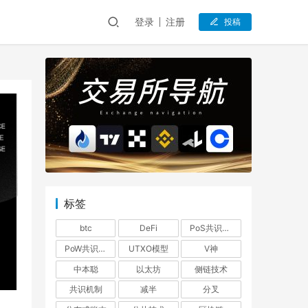
登录
注册
投稿
标签
btc
DeFi
PoS共识机制
PoW共识机制
UTXO模型
V神
中本聪
以太坊
侧链技术
共识机制
减半
分叉