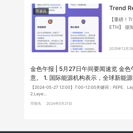
Trend 
币资讯
【重磅！Tr
ETH】 据
资…
2025年12月2
金色午报 | 5月27日午间要闻速览 金色午报为您呈现5月27日午间的重要新闻动态，请您留
意。 1. 国际能源机构表示，全球新能源投资创纪录，达到1.8万亿美元，增幅达2倍。由于清
洁能源的兴起，投资额稳步上升。 2. 中国科学家在南极发现了一座巨大的冰山，估计重量超
【2024-05-27 12:00】7:00-12:00关键词：PEPE
2.Laye…
过一千万吨。该冰山可能是全球变暖的一个后果。 3. 特斯拉宣布将在
满足欧洲市场需求。这将是特斯拉在欧洲首个生产基地。 4. 
币资讯
2024年5月27日
在在未来十年内将全国汽车交通的碳排
公共交通系统。 5. 中国电商巨头阿里巴巴宣布将在新加坡设立全球总部，加大亚洲市场的拓
展力度。 以上为金色午报为您整理的5月27日午间重要动态。 金色午报新闻，为您传递时事