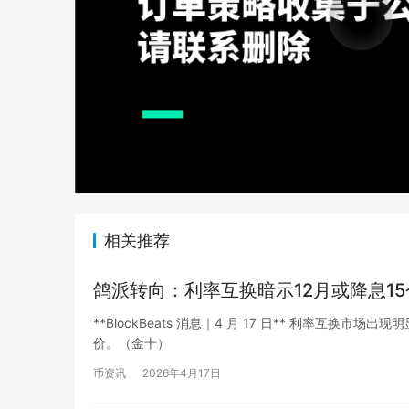
相关推荐
鸽派转向：利率互换暗示12月或降息1
**BlockBeats 消息｜4 月 17 日** 利率互换市场
价。（金十）
币资讯
2026年4月17日