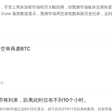
，尽管上周末加密市场经历大幅回调，但预测市场板块交易热度
 Dune 最新数据显示，预测市场周交易笔数刷新历史纪录，达
 万次**，展现出强劲的用…
倍空单再袭BTC
0日
半即将到来，距离此时仅有不到10个小时。
据显示，BCH的市值已达到125亿美元，创下自2021年11月以来的新高，目前市