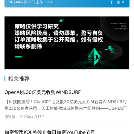
2024年2月27日 上午11:50
下一篇
相关推荐
OpenAI拟30亿美元收购WINDSURF
【科技圈重磅！ChatGPT之父欲30亿美元吞并AI新贵WINDSURF】
据23btc独家获悉，人工智能领域或将迎来世纪并购——OpenAI正
密谋以高达30亿美元天价收购新兴技术公…
币资讯
2025年4月17日
加密货币KOL将停止每日加密YouTube节目