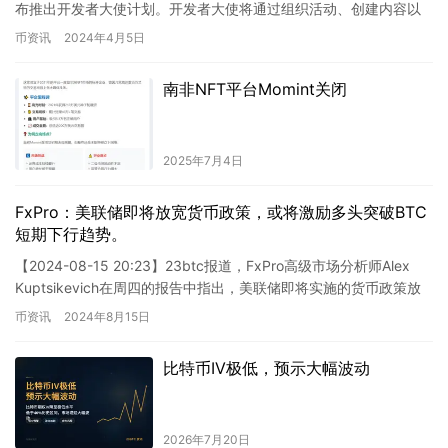
布推出开发者大使计划。开发者大使将通过组织活动、创建内容以
开发Conflux的创新功能和应用案例。通过参与该计划，您
及翻译工作等多种方式扩大 Confl…
币资讯
2024年4月5日
将享受到专业的指导和支持，有机会与Conflux团队密切合
作，深入了解区块链技术的最新发展动态。 我们相信，通
过开发者大使计划，将能够激发更多的创新思想和灵感，为
南非NFT平台Momint关闭
Conflux生态系统的建设贡献力量。我们欢迎您的加入，一
同开启Conflux的精彩旅程。 请将您对此计划的兴趣和意向
发送至我们的官方邮箱，我们期待能与您开展更深入的合
2025年7月4日
作。感谢您一直以来对Conflux的支持，让我们共同创造更
美好的区块链未来。
FxPro：美联储即将放宽货币政策，或将激励多头突破BTC
短期下行趋势。
【2024-08-15 20:23】23btc报道，FxPro高级市场分析师Alex
Kuptsikevich在周四的报告中指出，美联储即将实施的货币政策放
松或将激励比特币多头突破…
币资讯
2024年8月15日
比特币IV极低，预示大幅波动
2026年7月20日