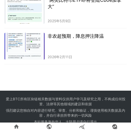
大”
2025年5月9日
非农超预期，降息押注降温
2026年2月11日
爱上BTC所有区块链相关数据与资料仅供用户学习及研究之用，不构成任何投
资、法律等其他领域的建议和依据
强烈建议您独自对内容进行研究、审查、分析和验证，谨慎使用相关数据及内
容，并自行承担所带来的一切风险
本站服务海外华人，大陆用户请自行退出




Copyright © 2024 爱上BTC 版权所有 Powered by
23btc.com