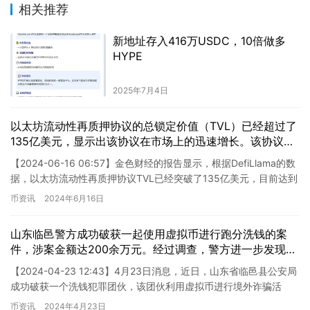
相关推荐
新地址存入416万USDC，10倍做多
HYPE
2025年7月4日
以太坊流动性再质押协议的总锁定价值（TVL）已经超过了
135亿美元，显示出该协议在市场上的迅速增长。该协议的
创新性允许持有者将他们的以太坊代币锁定在智能合约中，
【2024-06-16 06:57】金色财经的报告显示，根据DefiLlama的数
以提供流动性并获得收益。这种发展对于加密货币市场和以
据，以太坊流动性再质押协议TVL已经突破了135亿美元，目前达到
太坊生态系统来说是一个重要的里程碑。这也是对以太坊的
了136.22亿美元，24小时增幅…
币资讯
2024年6月16日
信心的进一步证明，并展示了用户愿意将其资金投入到这个
具有潜力的领域中。 改进：以太坊流动性再质押协议TVL
超135亿美元 说明：以太坊流动性再质押协议的总锁定价值
山东临邑警方成功破获一起使用虚拟币进行跑分洗钱的案
（TVL）已突破135亿美元，彰显出该协议在市场上的迅猛
件，涉案金额达200余万元。经过调查，警方进一步发现该
增长。该协议革新性地允许持有者将其以太坊代币锁定在智
团伙涉嫌跨省贩毒等多项违法犯罪活动。
【2024-04-23 12:43】4月23日消息，近日，山东省临邑县公安局
能合约中，以提供流动性并获得回报。这一进展对于加密货
成功破获一个洗钱犯罪团伙，该团伙利用虚拟币进行境外诈骗活
币市场和以太坊生态系统来说，都具有重要意义。此外，这
动。经过调查，警方抓获了6名违法犯罪嫌疑人，涉案…
币资讯
2024年4月23日
也进一步证明了人们对以太坊的信心，并展示了用户愿意将