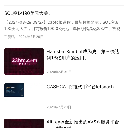
其资金投入到这个潜力无限的领域中。
SOL突破190美元大关。
【2024-03-29 09:27】23btc报道称，最新数据显示，SOL突破
190美元大关，目前报价190.08美元，单日涨幅高达2.87%。投资
者需注意行情波动幅度较大，务必谨…
币资讯
2024年3月29日
Hamster Kombat成为史上第三快达
到1.5亿用户的应用。
2024年6月30日
CASHCAT将推代币平台letscash
2026年7月29日
AltLayer全新推出的AVS即服务平台
——Wizard。