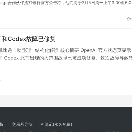
y Exchange合作伙伴渣打银行官方公告称，他们将于2月5日周一上午3:00至6:
PT和Codex故障已修复
资讯速递自动整理 · 结构化解读 核心摘要 OpenAI 官方状态页显
PT 和 Codex 此前出现的大范围故障已被成功修复。这次故障导致
，…
日
析
交易所导航
AI笔记(永久免费)