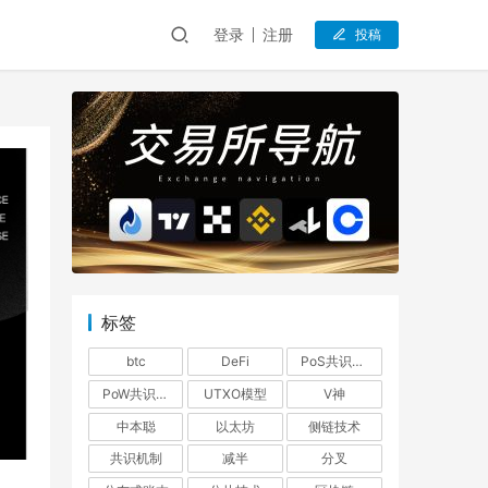
登录
注册
投稿
标签
btc
DeFi
PoS共识机制
PoW共识机制
UTXO模型
V神
中本聪
以太坊
侧链技术
共识机制
减半
分叉