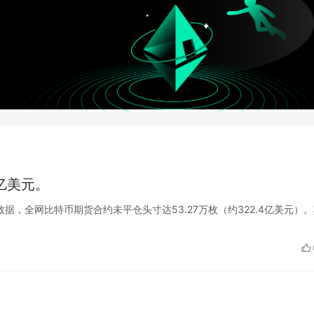
亿美元。
glass的数据，全网比特币期货合约未平仓头寸达53.27万枚（约322.4亿美元）