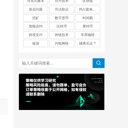
分布式账本
分片技术
区块链
双花问题
司法取证
拜占庭将军问题
挖矿
数字货币
时间戳
智能合约
比特币
莱特币
跨境支付
跨链技术
车库咖啡
链游
闪电网络
隔离见证？