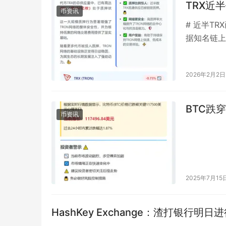
TRX近
币资讯
# 近半T
据知名链上数
应量中，已
2026年2月2日
BTC跌穿
币资讯
2025年7月15
HashKey Exchange：渣打银