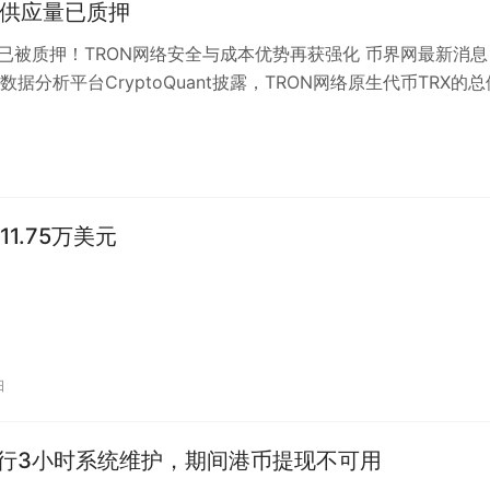
半供应量已质押
RX已被质押！TRON网络安全与成本优势再获强化 币界网最新消息
据分析平台CryptoQuant披露，TRON网络原生代币TRX的总
有高达**4…
11.75万美元
日
行明日进行3小时系统维护，期间港币提现不可用