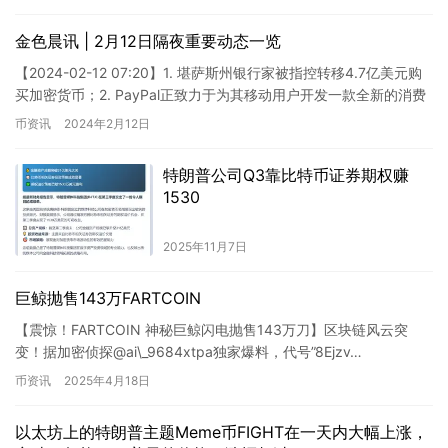
金色晨讯 | 2月12日隔夜重要动态一览
【2024-02-12 07:20】1. 堪萨斯州银行家被指控转移4.7亿美元购
买加密货币；2. PayPal正致力于为其移动用户开发一款全新的消费
者应用程序；3. 欧洲金融市场协…
币资讯
2024年2月12日
特朗普公司Q3靠比特币证券期权赚
1530
2025年11月7日
巨鲸抛售143万FARTCOIN
【震惊！FARTCOIN 神秘巨鲸闪电抛售143万刀】区块链风云突
变！据加密侦探@ai\_9684xtpa独家爆料，代号”8Ejzv…
irXJv&#8221…
币资讯
2025年4月18日
以太坊上的特朗普主题Meme币FIGHT在一天内大幅上涨，