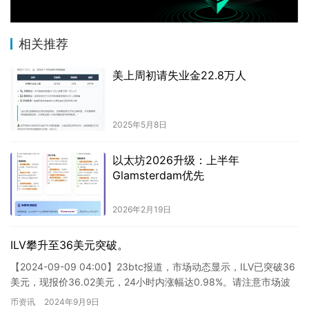
相关推荐
美上周初请失业金22.8万人
2025年5月8日
以太坊2026升级：上半年
Glamsterdam优先
2026年2月19日
ILV攀升至36美元突破。
【2024-09-09 04:00】23btc报道，市场动态显示，ILV已突破36
美元，现报价36.02美元，24小时内涨幅达0.98%。请注意市场波
动，切勿忽视风险控制。 ###…
币资讯
2024年9月9日