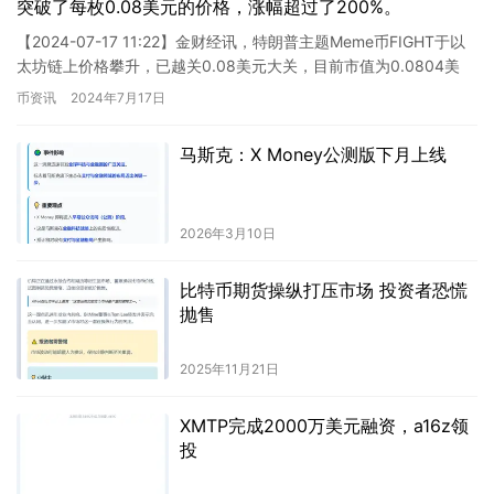
突破了每枚0.08美元的价格，涨幅超过了200%。
【2024-07-17 11:22】金财经讯，特朗普主题Meme币FIGHT于以
太坊链上价格攀升，已越关0.08美元大关，目前市值为0.0804美
元，24小时内涨幅惊人，达203….
币资讯
2024年7月17日
马斯克：X Money公测版下月上线
2026年3月10日
比特币期货操纵打压市场 投资者恐慌
抛售
2025年11月21日
XMTP完成2000万美元融资，a16z领
投