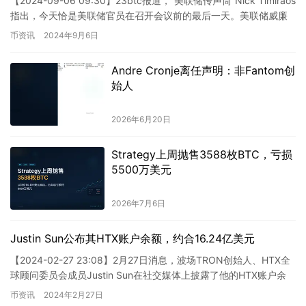
【2024-09-06 09:30】23btc报道，“美联储传声筒”Nick Timiraos
指出，今天恰是美联储官员在召开会议前的最后一天。美联储威廉
姆斯和理事沃勒计划在就业报告…
币资讯
2024年9月6日
Andre Cronje离任声明：非Fantom创
始人
2026年6月20日
Strategy上周抛售3588枚BTC，亏损
5500万美元
2026年7月6日
Justin Sun公布其HTX账户余额，约合16.24亿美元
【2024-02-27 23:08】2月27日消息，波场TRON创始人、HTX全
球顾问委员会成员Justin Sun在社交媒体上披露了他的HTX账户余
额。根据截图显示，资产总值为2…
币资讯
2024年2月27日