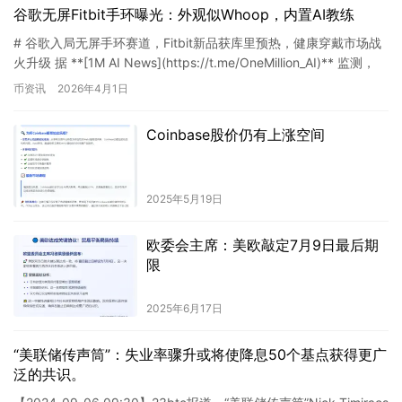
谷歌无屏Fitbit手环曝光：外观似Whoop，内置AI教练
# 谷歌入局无屏手环赛道，Fitbit新品获库里预热，健康穿戴市场战
火升级 据 **[1M AI News](https://t.me/OneMillion_AI)** 监测，
**…
币资讯
2026年4月1日
Coinbase股价仍有上涨空间
2025年5月19日
欧委会主席：美欧敲定7月9日最后期
限
2025年6月17日
“美联储传声筒”：失业率骤升或将使降息50个基点获得更广
泛的共识。