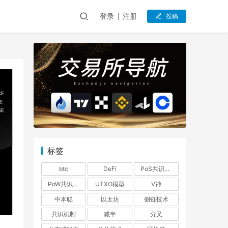
登录
注册
投稿
标签
btc
DeFi
PoS共识机制
PoW共识机制
UTXO模型
V神
中本聪
以太坊
侧链技术
共识机制
减半
分叉