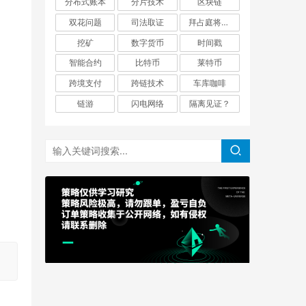
分布式账本
分片技术
区块链
双花问题
司法取证
拜占庭将军问题
挖矿
数字货币
时间戳
智能合约
比特币
莱特币
跨境支付
跨链技术
车库咖啡
链游
闪电网络
隔离见证？