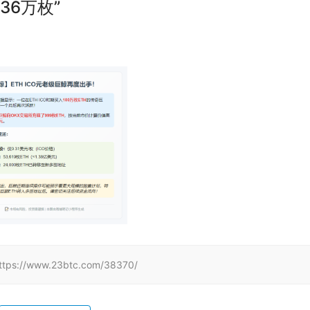
.36万枚”
www.23btc.com/38370/