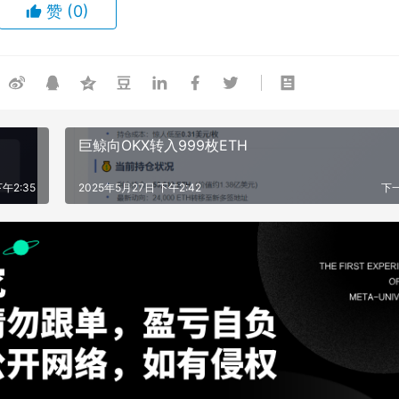
赞
(0)
巨鲸向OKX转入999枚ETH
午2:35
2025年5月27日 下午2:42
下