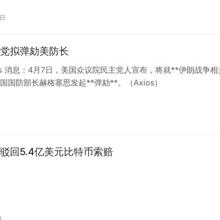
1日
党拟弹劾美防长
eats 消息：4月7日，美国众议院民主党人宣布，将就**伊朗战争相
国国防部长赫格塞思发起**弹劾**。（Axios）
驳回5.4亿美元比特币索赔
日