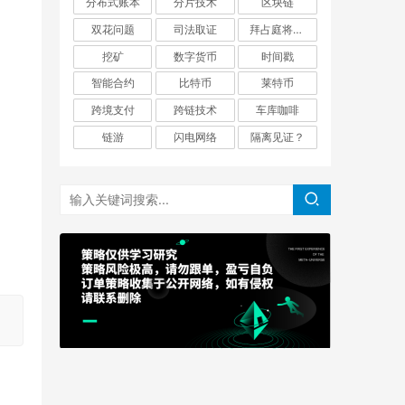
分布式账本
分片技术
区块链
双花问题
司法取证
拜占庭将军问题
挖矿
数字货币
时间戳
智能合约
比特币
莱特币
跨境支付
跨链技术
车库咖啡
链游
闪电网络
隔离见证？