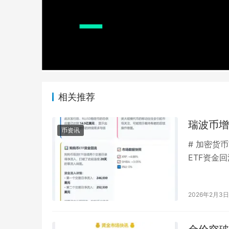
相关推荐
瑞波币增
币资讯
# 加密货
ETF资金
发行、巨鲸
2026年2月3日