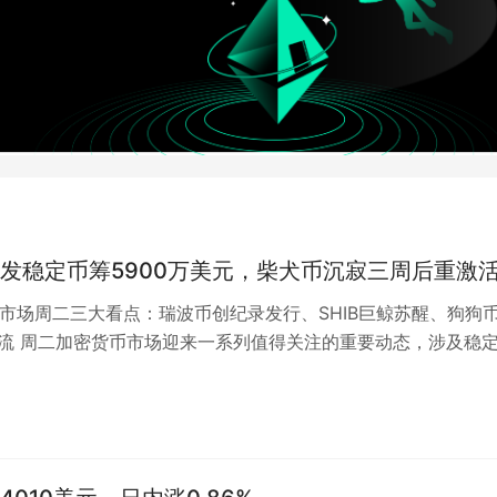
发稳定币筹5900万美元，柴犬币沉寂三周后重激
币市场周二三大看点：瑞波币创纪录发行、SHIB巨鲸苏醒、狗狗
回流 周二加密货币市场迎来一系列值得关注的重要动态，涉及稳
活动以及ETF资金流向。以…