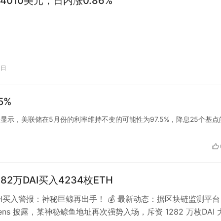
4010美元，日内涨0.86%
0日
5%
发布的数据显示，美联储在5月份的利率维持不变的可能性为97.5%，降息25个基
82万DAI买入4234枚ETH
ETH买入警报：神秘巨鲸再出手！ 💰 最新动态：据区块链监测平台
n Lens 披露，某神秘鲸鱼地址再次强势入场，斥资 1282 万枚DAI 