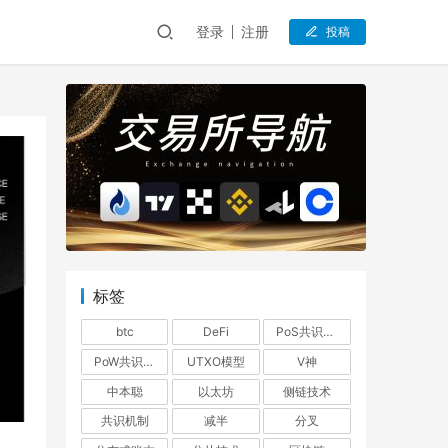
登录
注册
投稿
标签
btc
DeFi
PoS共识机制
PoW共识机制
UTXO模型
V神
中本聪
以太坊
侧链技术
共识机制
减半
分叉