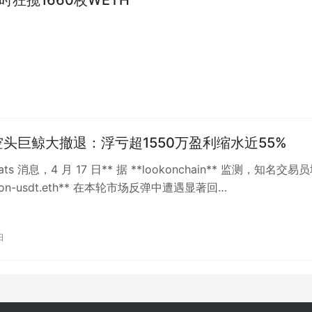
空头巨鲸大撤退：浮亏超1550万盈利缩水近55%
Beats 消息，4 月 17 日** 据 **lookonchain** 监测，知名交易
sion-usdt.eth** 在本轮市场反弹中遭遇显著回…
日