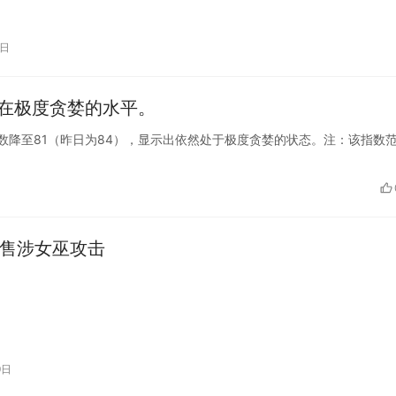
…
7日
持在极度贪婪的水平。
慌与贪婪指数降至81（昨日为84），显示出依然处于极度贪婪的状态。注：该指数
预售涉女巫攻击
9日