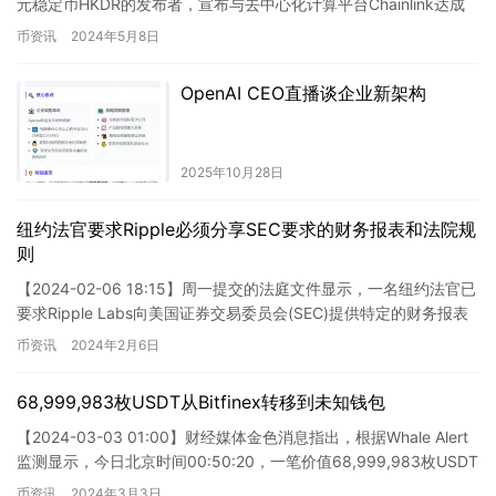
元稳定币HKDR的发布者，宣布与去中心化计算平台Chainlink达成
在为用户提供高效的港元稳定币交易和流通环境。这一合作
整合，并与跨链互操作性…
币资讯
2024年5月8日
的推出将进一步促进数字货币在金融领域的应用，并为用户
提供更多跨链和跨平台的便利性。
OpenAI CEO直播谈企业新架构
2025年10月28日
纽约法官要求Ripple必须分享SEC要求的财务报表和法院规
则
【2024-02-06 18:15】周一提交的法庭文件显示，一名纽约法官已
要求Ripple Labs向美国证券交易委员会(SEC)提供特定的财务报表
和关于XRP代币销售的信息。SE…
币资讯
2024年2月6日
68,999,983枚USDT从Bitfinex转移到未知钱包
【2024-03-03 01:00】财经媒体金色消息指出，根据Whale Alert
监测显示，今日北京时间00:50:20，一笔价值68,999,983枚USDT
的资金已从Bitf…
币资讯
2024年3月3日